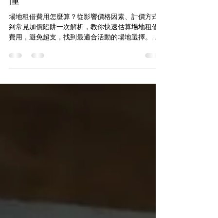
素、計價方式與估算攻略一次看
懂
場地租借費用怎麼算？從影響價格因素、計價方式
到常見加價陷阱一次解析，教你快速估算場地租借
費用，避免超支，找到最適合活動的場地選擇。
一、影響場地租借費用的因素 在比較不同場地租借
費用方案時，許多人最先注意的是價格高低，卻往
往忽略費用背後的組成結構。事實上，場地租借費
用並非單一標準，而是由多項條件綜合決定，包括
空間大小、設備內容、使用時段與活動性質等，若
沒有先理解這些影響因素，很容易出現「看似便
宜，實際卻超出預算」的情況，本段將帶你逐一了
解影響場地租借費用的核心關鍵，幫助你在評估價
格時更有依據。 場地大小與設備 場地租借費用最主
要的差異，通常來自空間大小與所提供的設備內
容，坪數越大、可容納人數越多，基本租金自然越
高，但真正影響總費用的，往往是設備是否「一價
全包」，若場地本身已包含投影機、音響、麥克
風、桌椅與基本燈光，整體費用會相對好掌控；反
之，若設備需額外加購，即使表面租金較低，實際