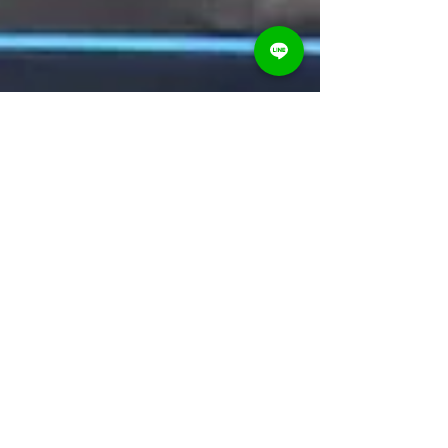
將從 規劃流程、行銷策略、現場重點、成功案例、
常見問題 多面向深入解析。 一、什麼是產品發表
會？為什麼如此重要？ 產品發表會（Product
Launch Event）是品牌在新品上市前，用來向市場
正式揭露產品資訊、建立品牌聲量與塑造市場期待
的重要行銷活動。它不只是「介紹產品」，更是結
合 公關、行銷、體驗設計、品牌策略 的跨領域活
動，影響新品在消費者心中的第一印象。 在資訊爆
炸的時代，市場每天都有大量新品推出，要讓消費
者記住你的產品，一場精心策劃的發表會就格外重
要。以下將從四大面向說明為什麼發表會是新品上
市不可或缺的關鍵環節。 1. 建立市場第一印象：決
定新品被如何感知 新品上市的「第一曝光」具有強
大的心理效應，而發表會就是塑造這第一印象的最
佳場景。 專業的舞台呈現提升產品質感 有故事的開
場能讓受眾理解產品誕生背景 視覺化、情境化展示
有助於快速理解產品價值...